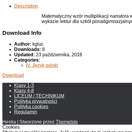
Description
Matematyczny wzór multiplikacji narratora 
wykazie lektur dla szkół ponadgimnazjalny
Download Info
Author:
kgluc
Downloads:
8
Updated:
23 października, 2016
Categories:
IV. Język polski
Download
Klasy 1-3
Klasy 4-8
LICEUM / TECHNIKUM
Polityka prywatności
Polityka cookies
Regulamin
Hestia | Stworzone przez
ThemeIsle
Cookies