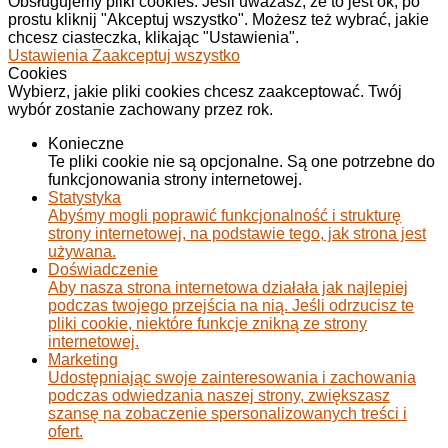
Obsługujemy pliki cookies. Jeśli uważasz, że to jest ok, po
prostu kliknij "Akceptuj wszystko". Możesz też wybrać, jakie
chcesz ciasteczka, klikając "Ustawienia".
Ustawienia
Zaakceptuj wszystko
Cookies
Wybierz, jakie pliki cookies chcesz zaakceptować. Twój
wybór zostanie zachowany przez rok.
Konieczne
Te pliki cookie nie są opcjonalne. Są one potrzebne do
funkcjonowania strony internetowej.
Statystyka
Abyśmy mogli poprawić funkcjonalność i strukturę
strony internetowej, na podstawie tego, jak strona jest
używana.
Doświadczenie
Aby nasza strona internetowa działała jak najlepiej
podczas twojego przejścia na nią. Jeśli odrzucisz te
pliki cookie, niektóre funkcje znikną ze strony
internetowej.
Marketing
Udostępniając swoje zainteresowania i zachowania
podczas odwiedzania naszej strony, zwiększasz
szansę na zobaczenie spersonalizowanych treści i
ofert.