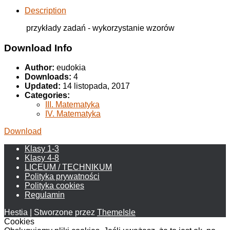
Description
przykłady zadań - wykorzystanie wzorów
Download Info
Author:
eudokia
Downloads:
4
Updated:
14 listopada, 2017
Categories:
III. Matematyka
IV. Matematyka
Download
Klasy 1-3
Klasy 4-8
LICEUM / TECHNIKUM
Polityka prywatności
Polityka cookies
Regulamin
Hestia | Stworzone przez
ThemeIsle
Cookies